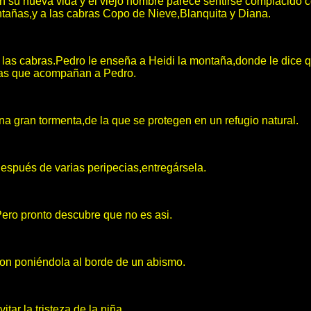
 su nueva vida y el viejo hombre parece sentirse complacido c
añas,y a las cabras Copo de Nieve,Blanquita y Diana.
las cabras.Pedro le enseña a Heidi la montaña,donde le dice qu
ras que acompañan a Pedro.
na gran tormenta,de la que se protegen en un refugio natural.
,después de varias peripecias,entregársela.
Pero pronto descubre que no es asi.
aron poniéndola al borde de un abismo.
tar la tristeza de la niña.