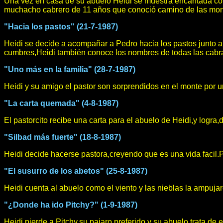
Una vez en casa de su abuelo Heidi se muestra encantada con
muchacho cabrero de 11 años que conoció camino de las mont
"Hacia los pastos" (21-7-1987)
Heidi se decide a acompañar a Pedro hacia los pastos junto a 
cumbres,Heidi también conoce los nombres de todas las cab
"Uno más en la familia" (28-7-1987)
Heidi y su amigo el pastor son sorprendidos en el monte por u
"La carta quemada" (4-8-1987)
El pastorcito recibe una carta para el abuelo de Heidi,y logra
"Silbad más fuerte" (18-8-1987)
Heidi decide hacerse pastora,creyendo que es una vida facil.
"El susurro de los abetos" (25-8-1987)
Heidi cuenta al abuelo como el viento y las nieblas la ampuj
"¿Donde ha ido Pitchy?" (1-9-1987)
Heidi pierde a Pitchy,su pajaro preferido,y su abuelo trata de evi