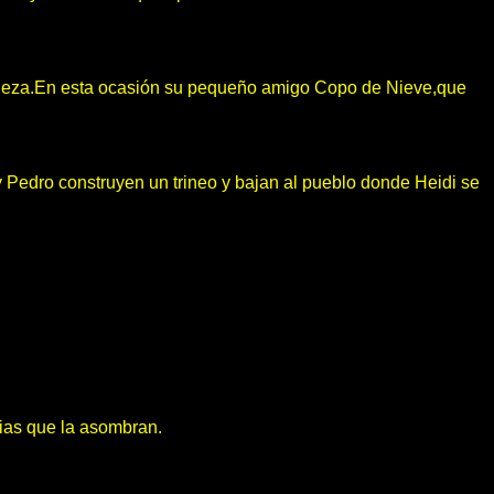
turaleza.En esta ocasión su pequeño amigo Copo de Nieve,que
y Pedro construyen un trineo y bajan al pueblo donde Heidi se
cias que la asombran.