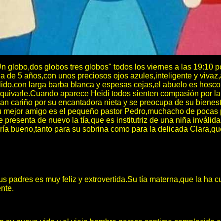
Un globo,dos globos tres globos" todos los viernes a las 19:10 p
a de 5 años,con unos preciosos ojos azules,inteligente y vivaz,
lido,con larga barba blanca y espesas cejas,el abuelo es hosco 
uivarle.Cuando aparece Heidi todos sienten compasión por la niñ
ran cariño por su encantadora nieta y se preocupa de su biene
.Su mejor amigo es el pequeño pastor Pedro,muchacho de pocas p
se presenta de nuevo la tía,que es institutriz de una niña invá
 bueno,tanto para su sobrina como para la delicada Clara,que H
 padres es muy feliz y extrovertida.Su tía materna,que la ha cu
nte.