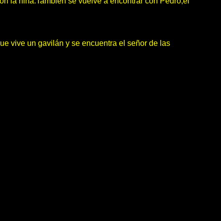
on la niña.Tambien se vuelve a encontrar con Pedro,el
e vive un gavilán y se encuentra el señor de las