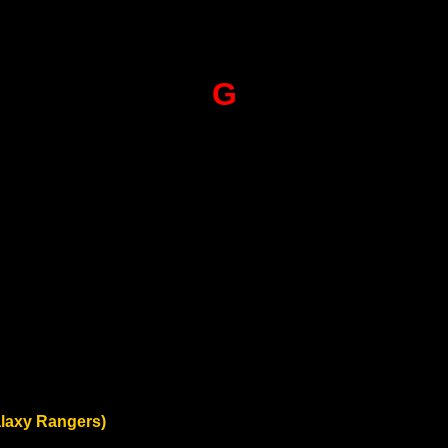
G
alaxy Rangers)